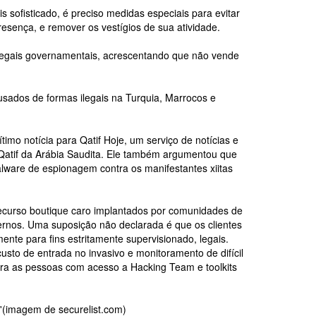
sofisticado, é preciso medidas especiais para evitar
resença, e remover os vestígios de sua atividade.
legais governamentais, acrescentando que não vende
sados de formas ilegais na Turquia, Marrocos e
mo notícia para Qatif Hoje, um serviço de notícias e
 Qatif da Arábia Saudita. Ele também argumentou que
lware de espionagem contra os manifestantes xiitas
recurso boutique caro implantados por comunidades de
vernos. Uma suposição não declarada é que os clientes
nte para fins estritamente supervisionado, legais.
sto de entrada no invasivo e monitoramento de difícil
ara as pessoas com acesso a Hacking Team e toolkits
'(imagem de securelist.com)