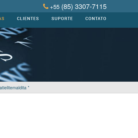
(85) 3307-7115
+55
AS
CLIENTES
SUPORTE
CONTATO
ielitemaldita *