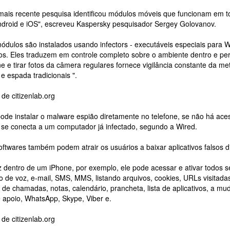
ais recente pesquisa identificou módulos móveis que funcionam em to
droid e iOS", escreveu Kaspersky pesquisador Sergey Golovanov.
módulos são instalados usando infectors - executáveis especiais par
os. Eles traduzem em controle completo sobre o ambiente dentro e per
e e tirar fotos da câmera regulares fornece vigilância constante da 
e espada tradicionais ".
e citizenlab.org
pode instalar o malware espião diretamente no telefone, se não há acess
 se conecta a um computador já infectado, segundo a Wired.
oftwares também podem atrair os usuários a baixar aplicativos falsos d
dentro de um iPhone, por exemplo, ele pode acessar e ativar todos s
 de voz, e-mail, SMS, MMS, listando arquivos, cookies, URLs visitada
o de chamadas, notas, calendário, prancheta, lista de aplicativos, a 
 apoio, WhatsApp, Skype, Viber e.
e citizenlab.org