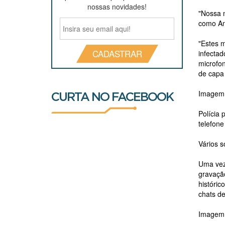
nossas novidades!
"Nossa m
como An
"Estes 
CADASTRAR
infectad
microfon
de capa 
Imagem d
CURTA NO FACEBOOK
Polícia 
telefone
Vários s
Uma vez 
gravação
históric
chats de
Imagem d