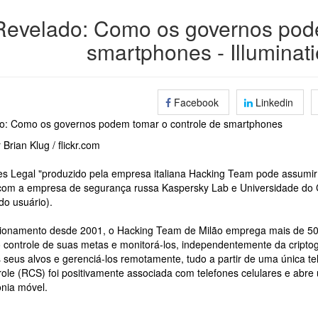
Revelado: Como os governos pode
smartphones - Illuminati
Facebook
Linkedin
o: Como os governos podem tomar o controle de smartphones
 Brian Klug / flickr.com
s Legal "produzido pela empresa italiana Hacking Team pode assumir o 
com a empresa de segurança russa Kaspersky Lab e Universidade do 
o usuário).
ionamento desde 2001, o Hacking Team de Milão emprega mais de 50 
 controle de suas metas e monitorá-los, independentemente da cripto
 seus alvos e gerenciá-los remotamente, tudo a partir de uma única t
ole (RCS) foi positivamente associada com telefones celulares e abre
onia móvel.