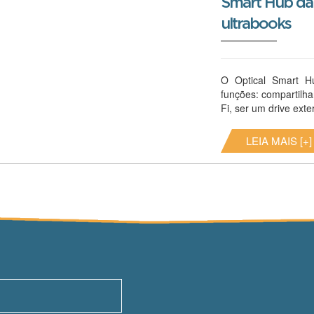
Smart Hub da 
ultrabooks
O Optical Smart 
funções: compartilha
Fi, ser um drive exter
LEIA MAIS [+]