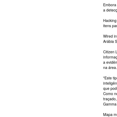
Embora o
a detecç
Hacking
itens pa
Wired i
Arábia S
Citizen 
informaç
a evidên
na área.
"Este ti
inteligê
que pode
Como nos
traçado
Gamma gr
Mapa mo