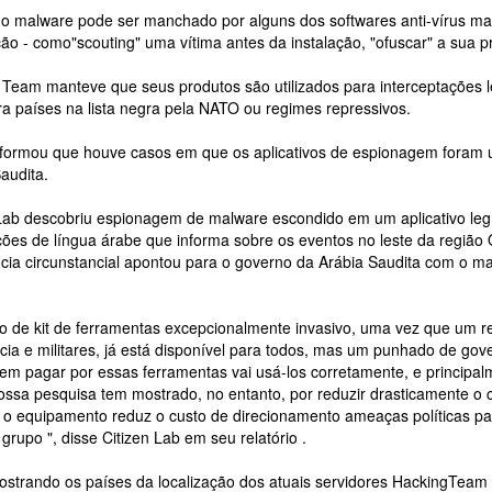
 malware pode ser manchado por alguns dos softwares anti-vírus mais 
ão - como"scouting" uma vítima antes da instalação, "ofuscar" a sua p
 Team manteve que seus produtos são utilizados para interceptações 
ra países na lista negra pela NATO ou regimes repressivos.
nformou que houve casos em que os aplicativos de espionagem foram u
audita.
Lab descobriu espionagem de malware escondido em um aplicativo legíti
ões de língua árabe que informa sobre os eventos no leste da região
cia circunstancial apontou para o governo da Arábia Saudita com o ma
po de kit de ferramentas excepcionalmente invasivo, uma vez que um 
ncia e militares, já está disponível para todos, mas um punhado de go
m pagar por essas ferramentas vai usá-los corretamente, e principalme
sa pesquisa tem mostrado, no entanto, por reduzir drasticamente o cu
, o equipamento reduz o custo de direcionamento ameaças políticas p
upo ", disse Citizen Lab em seu relatório .
strando os países da localização dos atuais servidores HackingTeam 