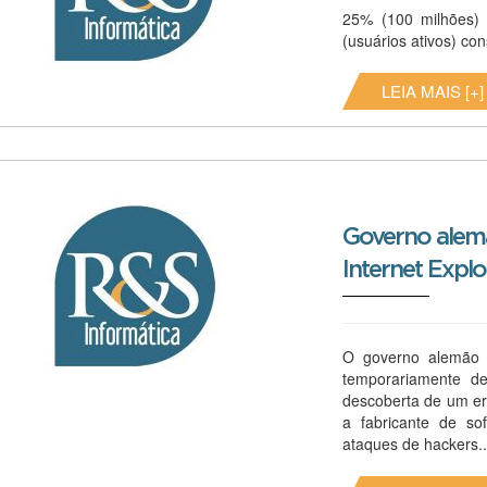
25% (100 milhões)
(usuários ativos) co
LEIA MAIS [+]
Governo alemã
Internet Explo
O governo alemão p
temporariamente de
descoberta de um e
a fabricante de so
ataques de hackers..