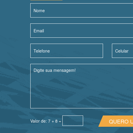
QUERO 
Valor de: 7 + 8 =