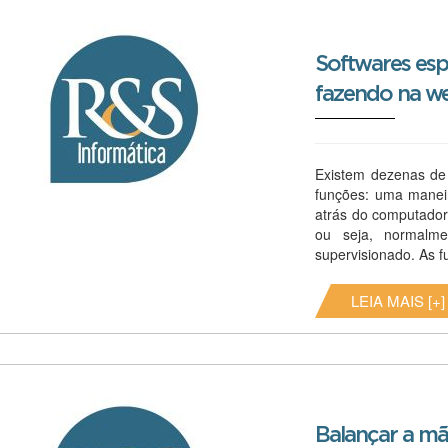
Softwares espi
fazendo na w
Existem dezenas de
funções: uma maneir
atrás do computador
ou seja, normalm
supervisionado. As f
LEIA MAIS [+]
Balançar a mã