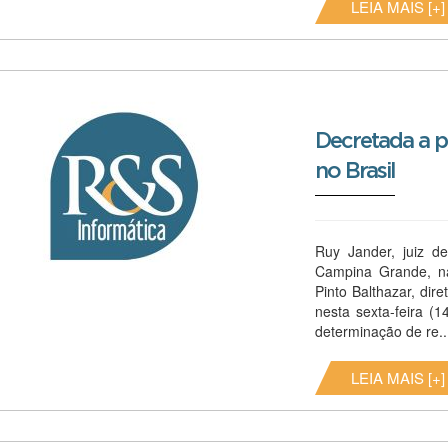
LEIA MAIS [+]
Decretada a p
no Brasil
Ruy Jander, juiz d
Campina Grande, na
Pinto Balthazar, dir
nesta sexta-feira (1
determinação de re..
LEIA MAIS [+]