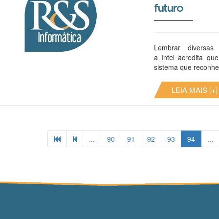
futuro
Lembrar diversas 
a Intel acredita qu
sistema que reconhe
LEIA MAIS [+]
...
90
91
92
93
94
...