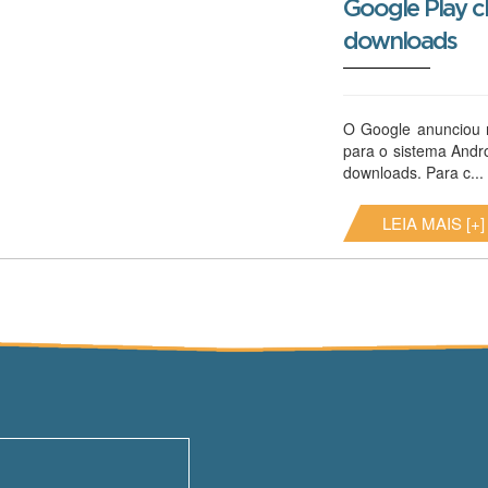
Google Play c
downloads
O Google anunciou na
para o sistema Andro
downloads. Para c...
LEIA MAIS [+]