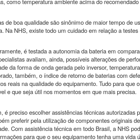
as, como temperatura ambiente acima do recomendado p
as de boa qualidade são sinônimo de maior tempo de u
a. Na NHS, existe todo um cuidado em relação a testes e
ramente, é testada a autonomia da bateria em comparaç
ecialistas avaliam, ainda, possíveis alterações de per
ade da forma de onda gerada pelo inversor, temperatura,
rado, também, o índice de retorno de baterias com defei
os reais na qualidade do equipamento. Tudo para que
vel e que seja útil nos momentos em que mais precisa.
m, é preciso escolher assistências técnicas autorizadas 
ém preferir pela utilização de componentes originais de 
ade. Com assistência técnica em todo Brasil, a NHS po
ormações para que o seu equipamento tenha uma vida út