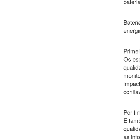
bateri
Bateri
energi
Primei
Os esp
qualid
monito
impact
confiá
Por fi
E tamb
qualid
as inf