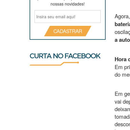
nossas novidades!
Agora
bateri
CADASTRAR
oscila
a auto
CURTA NO FACEBOOK
Hora 
Em pri
do me
Em ger
vai de
deixam
tomada
descon